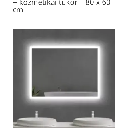
+ kozmetikai tükör – 80 x 60
cm