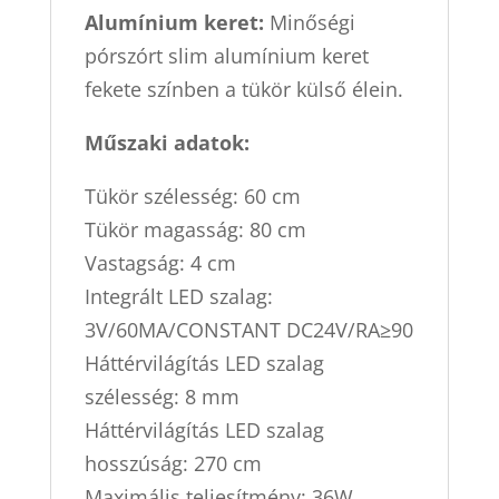
Alumínium keret:
Minőségi
pórszórt slim alumínium keret
fekete színben a tükör külső élein.
Műszaki adatok:
Tükör szélesség: 60 cm
Tükör magasság: 80 cm
Vastagság: 4 cm
Integrált LED szalag:
3V/60MA/CONSTANT DC24V/RA≥90
Háttérvilágítás LED szalag
szélesség: 8 mm
Háttérvilágítás LED szalag
hosszúság: 270 cm
Maximális teljesítmény: 36W