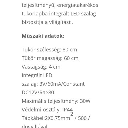
teljesítményű, energiatakarékos
tükörlapba integrált LED szalag
biztosítja a világítást .
Műszaki adatok:
Tükör szélesség: 80 cm
Tükör magasság: 60 cm
Vastagság: 4 cm
Integrált LED
szalag: 3V/60mA/Constant
DC12V/Ra≥80
Maximális teljesítmény: 30W
Védelmi osztály: IP44
2
Tápkábel:2X0.75mm
/ 500 /
dugvillával