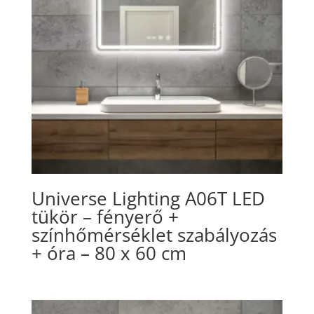
Universe Lighting A06T LED
tükör – fényerő +
színhőmérséklet szabályozás
+ óra – 80 x 60 cm