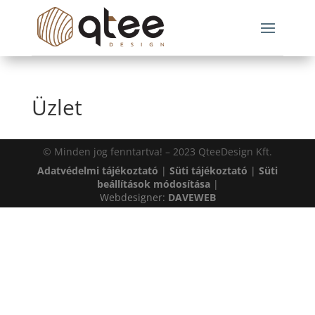
Üzlet
© Minden jog fenntartva! – 2023
QteeDesign Kft.
Adatvédelmi tájékoztató
|
Süti tájékoztató
|
Süti
beállítások módosítása
|
Webdesigner:
DAVEWEB